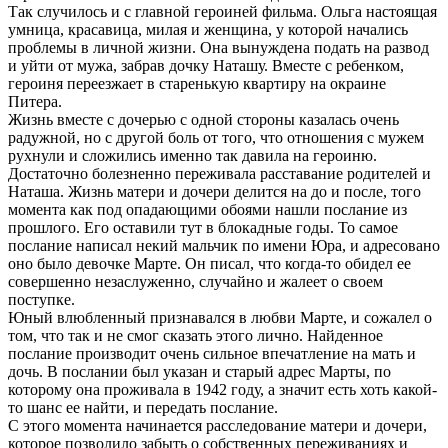
Так случилось и с главной героиней фильма. Ольга настоящая
умница, красавица, милая и женщина, у которой начались
проблемы в личной жизни. Она вынуждена подать на развод
и уйти от мужа, забрав дочку Наташу. Вместе с ребенком,
героиня переезжает в старенькую квартиру на окраине
Питера.
Жизнь вместе с дочерью с одной стороны казалась очень
радужной, но с другой боль от того, что отношения с мужем
рухнули и сложились именно так давила на героиню.
Достаточно болезненно переживала расставание родителей и
Наташа. Жизнь матери и дочери делится на до и после, того
момента как под опадающими обоями нашли послание из
прошлого. Его оставили тут в блокадные годы. То самое
послание написал некий мальчик по имени Юра, и адресовано
оно было девочке Марте. Он писал, что когда-то обидел ее
совершенно незаслуженно, случайно и жалеет о своем
поступке.
Юный влюбленный признавался в любви Марте, и сожалел о
том, что так и не смог сказать этого лично. Найденное
послание производит очень сильное впечатление на мать и
дочь. В послании был указан и старый адрес Марты, по
которому она проживала в 1942 году, а значит есть хоть какой-
то шанс ее найти, и передать послание.
С этого момента начинается расследование матери и дочери,
которое позволило забыть о собственных переживаниях и