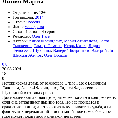
Линия Марты
Ограничение:
12+
Год выхода:
2014
Страна:
Россия
Жанр:
мелодрама
Сезон:
1 сезон - 4 серия
Режиссер:
Олег Газе
Актеры:
Алиса Фрейндлих
,
Мария Аниканова
,
Беата
Тышкевич
,
Тамара Сёмина
,
Игорь Класс
,
Лидия
Федосеева-Шукшина
,
Валерий Бояринцев
,
Валерий Ли
,
Шерхан Абилов
,
Олег Волков
0
0
20.08.2024
18
0
Историческая драма от режиссера Олега Газе с Василием
Лановым, Алисой Фрейндлих, Лидией Федосеевой-
Шукшиной в главных ролях.
Даже маленькая личная трагедия может казаться концом свете,
если она затрагивает именно тебя. Но все познается в
сравнении, и иногда в твою жизнь вмешивается судьба, а на
фоне чужих переживаний и испытаний твое самое большое
горе может показаться маленькой незадачей.