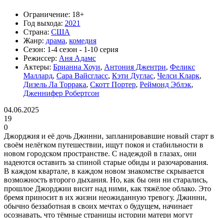
Ограничение:
18+
Год выхода:
2021
Страна:
США
Жанр:
драма
,
комедия
Сезон:
1-4 сезон - 1-10 серия
Режиссер:
Аня Адамс
Актеры:
Брианна Хоуи
,
Антония Джентри
,
Феликс
Маллард
,
Сара Вайсгласс
,
Кэти Дуглас
,
Челси Кларк
,
Дизель Ла Торрака
,
Скотт Портер
,
Реймонд Эблэк
,
Дженнифер Робертсон
04.06.2025
19
0
Джорджия и её дочь Джинни, запланировавшие новый старт в
своём нелёгком путешествии, ищут покоя и стабильности в
новом городском пространстве. С надеждой в глазах, они
надеются оставить за спиной старые обиды и разочарования.
В каждом квартале, в каждом новом знакомстве скрывается
возможность второго дыхания. Но, как бы они ни старались,
прошлое Джорджии висит над ними, как тяжёлое облако. Это
бремя приносит в их жизни неожиданную тревогу. Джинни,
обычно беззаботная в своих мечтах о будущем, начинает
осознавать, что тёмные страницы истории матери могут